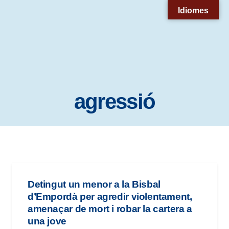
Nota:
Idiomes
este
sitio
web
incluye
un
agressió
sistema
de
accesibilidad.
Detingut un menor a la Bisbal
d’Empordà per agredir violentament,
amenaçar de mort i robar la cartera a
una jove