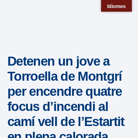
Nota:
Idiomes
este
sitio
web
incluye
un
Detenen un jove a
sistema
de
Torroella de Montgrí
accesibilidad.
per encendre quatre
focus d’incendi al
camí vell de l’Estartit
en plena calorada