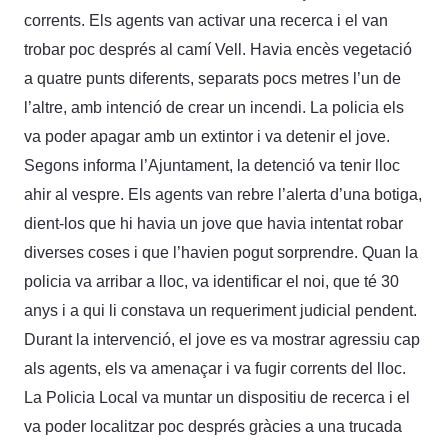
corrents. Els agents van activar una recerca i el van
trobar poc després al camí Vell. Havia encès vegetació
a quatre punts diferents, separats pocs metres l’un de
l’altre, amb intenció de crear un incendi. La policia els
va poder apagar amb un extintor i va detenir el jove.
Segons informa l’Ajuntament, la detenció va tenir lloc
ahir al vespre. Els agents van rebre l’alerta d’una botiga,
dient-los que hi havia un jove que havia intentat robar
diverses coses i que l’havien pogut sorprendre. Quan la
policia va arribar a lloc, va identificar el noi, que té 30
anys i a qui li constava un requeriment judicial pendent.
Durant la intervenció, el jove es va mostrar agressiu cap
als agents, els va amenaçar i va fugir corrents del lloc.
La Policia Local va muntar un dispositiu de recerca i el
va poder localitzar poc després gràcies a una trucada