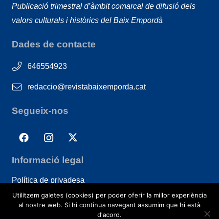
Publicació trimestral d’àmbit comarcal de difusió dels
valors culturals i històrics del Baix Empordà
Dades de contacte
646554923
redaccio@revistabaixemporda.cat
Segueix-nos
Informació legal
Política de privadesa
Utilitzem galetes (cookies) per poder oferir la millor experiència
al nostre web. Si hi continua navegant assumim que hi està
d'acord.