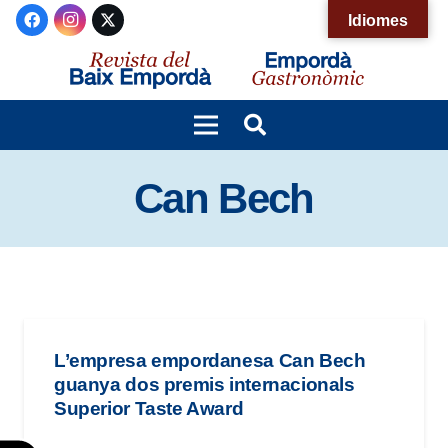
Nota:
Idiomes
este
sitio
web
incluye
un
Can Bech
sistema
de
accesibilidad.
L’empresa empordanesa Can Bech
guanya dos premis internacionals
Superior Taste Award