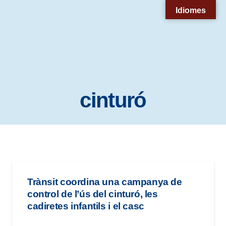
Nota:
Idiomes
este
sitio
web
incluye
un
cinturó
sistema
de
accesibilidad.
Trànsit coordina una campanya de
control de l’ús del cinturó, les
cadiretes infantils i el casc