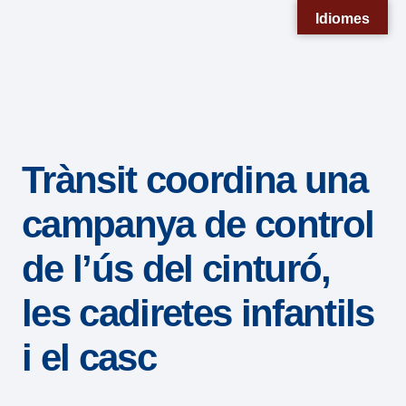
Nota:
Idiomes
este
sitio
web
incluye
un
Trànsit coordina una
sistema
de
campanya de control
accesibilidad.
de l’ús del cinturó,
les cadiretes infantils
i el casc