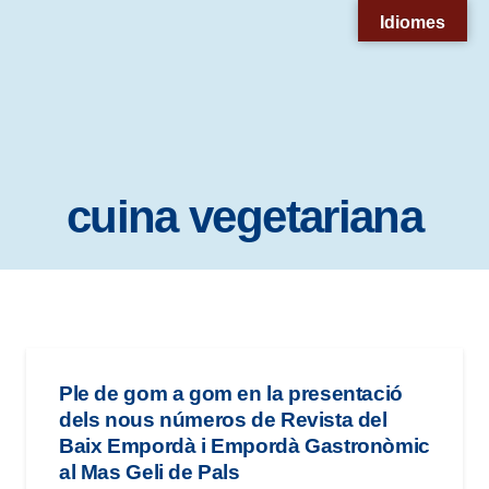
Nota:
Idiomes
este
sitio
web
incluye
un
cuina vegetariana
sistema
de
accesibilidad.
Ple de gom a gom en la presentació
dels nous números de Revista del
Baix Empordà i Empordà Gastronòmic
al Mas Geli de Pals