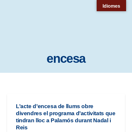
Nota:
Idiomes
este
sitio
web
incluye
un
encesa
sistema
de
accesibilidad.
L’acte d’encesa de llums obre
divendres el programa d’activitats que
tindran lloc a Palamós durant Nadal i
Reis