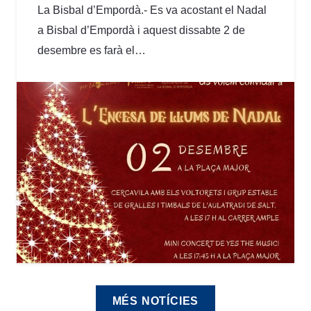
La Bisbal d’Empordà.- Es va acostant el Nadal
a Bisbal d’Empordà i aquest dissabte 2 de
desembre es farà el…
MÉS NOTÍCIES