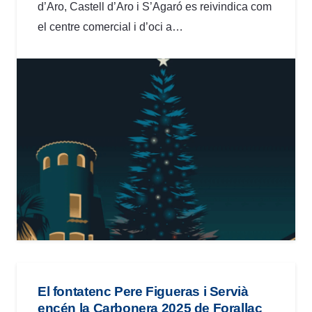
d’Aro, Castell d’Aro i S’Agaró es reivindica com
el centre comercial i d’oci a…
El fontatenc Pere Figueras i Servià
encén la Carbonera 2025 de Forallac