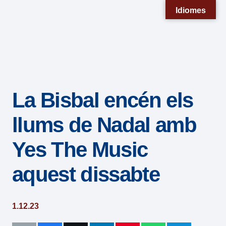
Nota:
Idiomes
este
sitio
web
incluye
un
La Bisbal encén els
sistema
de
llums de Nadal amb
accesibilidad.
Yes The Music
aquest dissabte
1.12.23