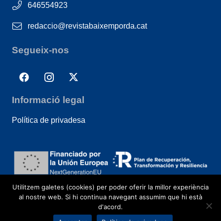
646554923
redaccio@revistabaixemporda.cat
Segueix-nos
Informació legal
Política de privadesa
Utilitzem galetes (cookies) per poder oferir la millor experiència
al nostre web. Si hi continua navegant assumim que hi està
d'acord.