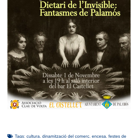
Tags:
cultura
,
dinamització del comerç
,
encesa
,
festes de