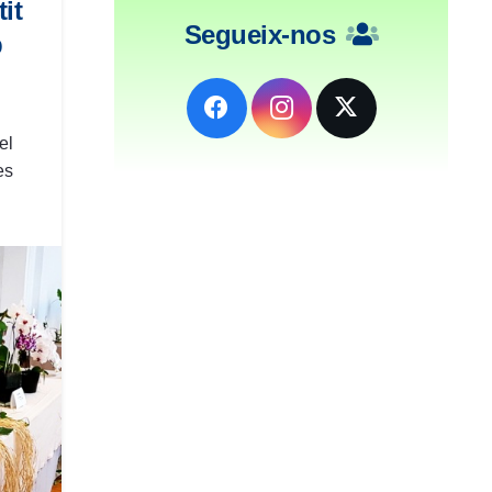
it
Segueix-nos
b
el
es