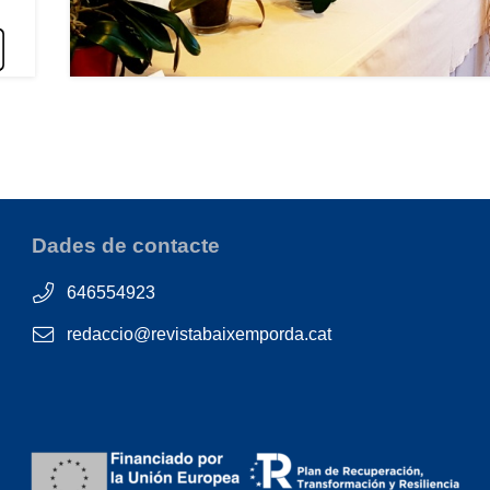
Dades de contacte
646554923
redaccio@revistabaixemporda.cat