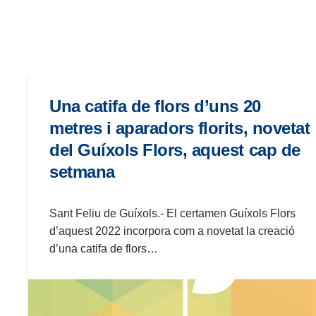
las
personas
con
discapacidad
visual
que
Una catifa de flors d’uns 20
están
metres i aparadors florits, novetat
usando
del Guíxols Flors, aquest cap de
un
setmana
lector
de
pantalla;
Sant Feliu de Guíxols.- El certamen Guíxols Flors
Presione
d’aquest 2022 incorpora com a novetat la creació
Control-
d’una catifa de flors…
F10
para
abrir
un