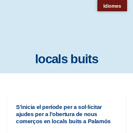
Nota:
Idiomes
este
sitio
web
incluye
un
locals buits
sistema
de
accesibilidad.
S’inicia el període per a sol·licitar
ajudes per a l’obertura de nous
comerços en locals buits a Palamós