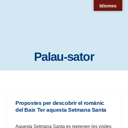
Nota:
Idiomes
este
sitio
web
incluye
un
Palau-sator
sistema
de
accesibilidad.
Propostes per descobrir el romànic
del Baix Ter aquesta Setmana Santa
Aquesta Setmana Santa es reprenen les visites