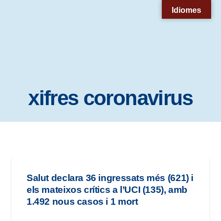
Nota:
Idiomes
este
sitio
web
incluye
un
xifres coronavirus
sistema
de
accesibilidad.
Salut declara 36 ingressats més (621) i
els mateixos crítics a l’UCI (135), amb
1.492 nous casos i 1 mort