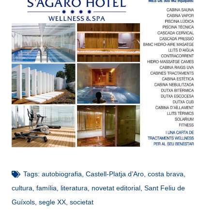
Tags:
autobiografia
,
Castell-Platja d’Aro
,
costa brava
,
cultura
,
família
,
literatura
,
novetat editorial
,
Sant Feliu de
Guíxols
,
segle XX
,
societat