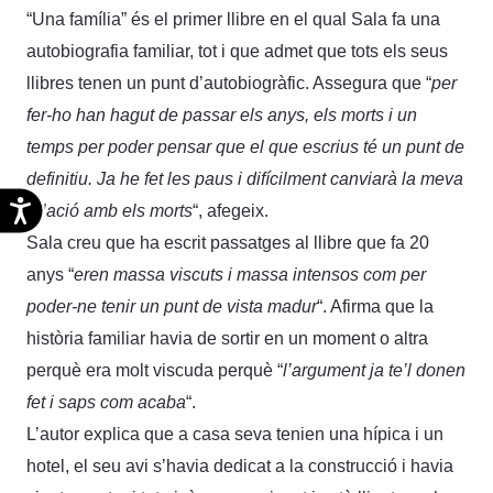
“Una família” és el primer llibre en el qual Sala fa una
autobiografia familiar, tot i que admet que tots els seus
llibres tenen un punt d’autobiogràfic. Assegura que “
per
fer-ho han hagut de passar els anys, els morts i un
temps per poder pensar que el que escrius té un punt de
definitiu. Ja he fet les paus i difícilment canviarà la meva
Accesibilidad
relació amb els morts
“, afegeix.
Sala creu que ha escrit passatges al llibre que fa 20
anys “
eren massa viscuts i massa intensos com per
poder-ne tenir un punt de vista madur
“. Afirma que la
història familiar havia de sortir en un moment o altra
perquè era molt viscuda perquè “
l’argument ja te’l donen
fet i saps com acaba
“.
L’autor explica que a casa seva tenien una hípica i un
hotel, el seu avi s’havia dedicat a la construcció i havia