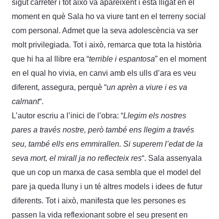
sigut carreter i tot això va apareixent i està lligat en el
moment en què Sala ho va viure tant en el terreny social
com personal. Admet que la seva adolescència va ser
molt privilegiada. Tot i això, remarca que tota la història
que hi ha al llibre era “
terrible i espantosa
” en el moment
en el qual ho vivia, en canvi amb els ulls d’ara es veu
diferent, assegura, perquè “
un aprèn a viure i es va
calmant
“.
L’autor escriu a l’inici de l’obra: “
Llegim els nostres
pares a través nostre, però també ens llegim a través
seu, també ells ens emmirallen. Si superem l’edat de la
seva mort, el mirall ja no reflecteix res
“. Sala assenyala
que un cop un marxa de casa sembla que el model del
pare ja queda lluny i un té altres models i idees de futur
diferents. Tot i això, manifesta que les persones es
passen la vida reflexionant sobre el seu present en