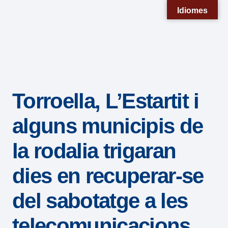
Nota:
Idiomes
este
sitio
web
incluye
un
Torroella, L’Estartit i
sistema
de
alguns municipis de
accesibilidad.
la rodalia trigaran
dies en recuperar-se
del sabotatge a les
telecomunicacions