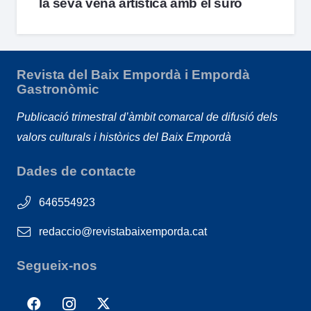
la seva vena artística amb el suro
Revista del Baix Empordà i Empordà
Gastronòmic
Publicació trimestral d’àmbit comarcal de difusió dels
valors culturals i històrics del Baix Empordà
Dades de contacte
646554923
redaccio@revistabaixemporda.cat
Segueix-nos