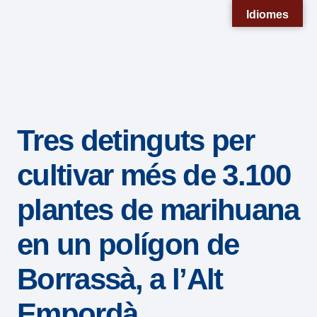
Nota:
Idiomes
este
sitio
web
incluye
un
Tres detinguts per
sistema
de
cultivar més de 3.100
accesibilidad.
plantes de marihuana
en un polígon de
Borrassà, a l’Alt
Empordà