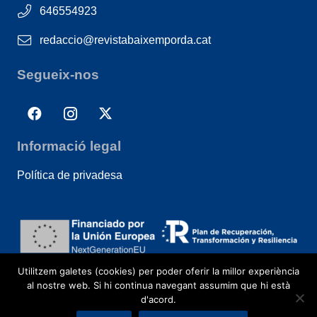
646554923
redaccio@revistabaixemporda.cat
Segueix-nos
Informació legal
Política de privadesa
Utilitzem galetes (cookies) per poder oferir la millor experiència
al nostre web. Si hi continua navegant assumim que hi està
d'acord.