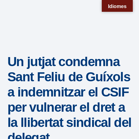
Nota:
Idiomes
este
sitio
web
incluye
un
Un jutjat condemna
sistema
de
Sant Feliu de Guíxols
accesibilidad.
a indemnitzar el CSIF
per vulnerar el dret a
la llibertat sindical del
delegat