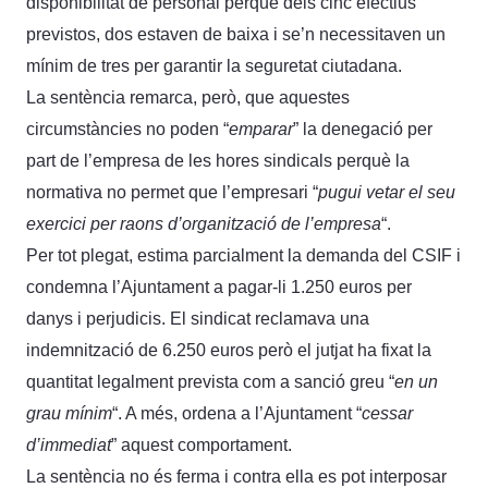
disponibilitat de personal perquè dels cinc efectius
previstos, dos estaven de baixa i se’n necessitaven un
mínim de tres per garantir la seguretat ciutadana.
La sentència remarca, però, que aquestes
circumstàncies no poden “
emparar
” la denegació per
part de l’empresa de les hores sindicals perquè la
normativa no permet que l’empresari “
pugui vetar el seu
exercici per raons d’organització de l’empresa
“.
Per tot plegat, estima parcialment la demanda del CSIF i
condemna l’Ajuntament a pagar-li 1.250 euros per
danys i perjudicis. El sindicat reclamava una
indemnització de 6.250 euros però el jutjat ha fixat la
quantitat legalment prevista com a sanció greu “
en un
grau mínim
“. A més, ordena a l’Ajuntament “
cessar
d’immediat
” aquest comportament.
La sentència no és ferma i contra ella es pot interposar