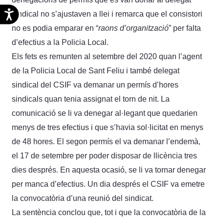
Accesibilidad
sindical no s’ajustaven a llei i remarca que el consistori
no es podia emparar en “
raons d’organització
” per falta
d’efectius a la Policia Local.
Els fets es remunten al setembre del 2020 quan l’agent
de la Policia Local de Sant Feliu i també delegat
sindical del CSIF va demanar un permís d’hores
sindicals quan tenia assignat el torn de nit. La
comunicació se li va denegar al·legant que quedarien
menys de tres efectius i que s’havia sol·licitat en menys
de 48 hores. El segon permís el va demanar l’endemà,
el 17 de setembre per poder disposar de llicència tres
dies després. En aquesta ocasió, se li va tornar denegar
per manca d’efectius. Un dia després el CSIF va emetre
la convocatòria d’una reunió del sindicat.
La sentència conclou que, tot i que la convocatòria de la