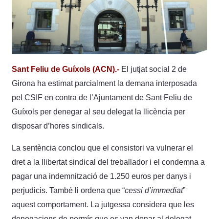
Sant Feliu de Guíxols (ACN).-
El jutjat social 2 de
Girona ha estimat parcialment la demana interposada
pel CSIF en contra de l’Ajuntament de Sant Feliu de
Guíxols per denegar al seu delegat la llicència per
disposar d’hores sindicals.
La sentència conclou que el consistori va vulnerar el
dret a la llibertat sindical del treballador i el condemna a
pagar una indemnització de 1.250 euros per danys i
perjudicis. També li ordena que “
cessi d’immediat
”
aquest comportament. La jutgessa considera que les
denegacions de permís que es van donar al delegat