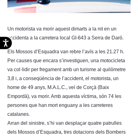
Un motorista va morir aquest dimarts a la nit en un
accidenta a la carretera local GI-643 a Serra de Daró.
Accesibilidad
Els Mossos d’Esquadra van rebre l’avís a les 21.27 h.
Per causes que encara s’investiguen, una motocicleta
va col·lidir per fregament amb un turisme al quilòmetre
3,8 i, a conseqüència de l’accident, el motorista, un
home de 49 anys, M.A.L.C., veí de Corçà (Baix
Empordà), va morir. Amb aquesta víctima, són 74 les
persones que han mort enguany a les carreteres
catalanes.
Arran del sinistre, s’hi van desplaçar quatre patrulles
dels Mossos d’Esquadra, tres dotacions dels Bombers