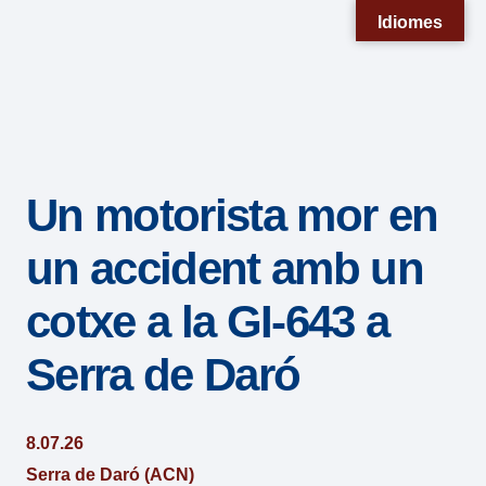
Nota:
Idiomes
este
sitio
web
incluye
un
Un motorista mor en
sistema
de
un accident amb un
accesibilidad.
cotxe a la GI-643 a
Serra de Daró
8.07.26
Serra de Daró (ACN)