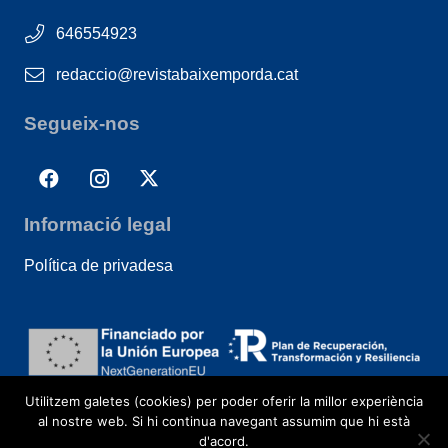
646554923
redaccio@revistabaixemporda.cat
Segueix-nos
Informació legal
Política de privadesa
Utilitzem galetes (cookies) per poder oferir la millor experiència
al nostre web. Si hi continua navegant assumim que hi està
d'acord.