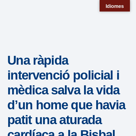
Nota:
Idiomes
este
sitio
web
incluye
un
Una ràpida
sistema
de
intervenció policial i
accesibilidad.
mèdica salva la vida
d’un home que havia
patit una aturada
cardíaca a la Bisbal