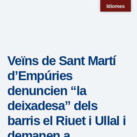
Nota:
Idiomes
este
sitio
web
incluye
un
Veïns de Sant Martí
sistema
de
d’Empúries
accesibilidad.
denuncien “la
deixadesa” dels
barris el Riuet i Ullal i
demanen a