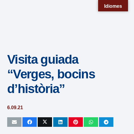
Nota:
Idiomes
este
sitio
web
incluye
un
Visita guiada
sistema
de
“Verges, bocins
accesibilidad.
d’història”
6.09.21