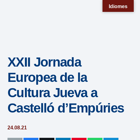
Nota:
Idiomes
este
sitio
web
incluye
un
XXII Jornada
sistema
de
Europea de la
accesibilidad.
Cultura Jueva a
Castelló d’Empúries
24.08.21