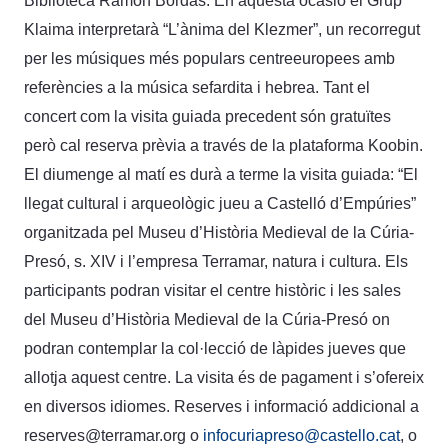
Biblioteca Ramon Bordas. En aquesta ocasió el Grup
Klaima interpretarà “L’ànima del Klezmer”, un recorregut
per les músiques més populars centreeuropees amb
referències a la música sefardita i hebrea. Tant el
concert com la visita guiada precedent són gratuïtes
però cal reserva prèvia a través de la plataforma Koobin.
El diumenge al matí es durà a terme la visita guiada: “El
llegat cultural i arqueològic jueu a Castelló d’Empúries”
organitzada pel Museu d’Història Medieval de la Cúria-
Presó, s. XIV i l’empresa Terramar, natura i cultura. Els
participants podran visitar el centre històric i les sales
del Museu d’Història Medieval de la Cúria-Presó on
podran contemplar la col·lecció de làpides jueves que
allotja aquest centre. La visita és de pagament i s’ofereix
en diversos idiomes. Reserves i informació addicional a
reserves@terramar.org o
infocuriapreso@castello.cat
, o