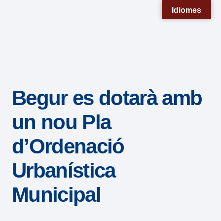
Nota:
Idiomes
este
sitio
web
incluye
un
Begur es dotarà amb
sistema
de
un nou Pla
accesibilidad.
d’Ordenació
Urbanística
Municipal