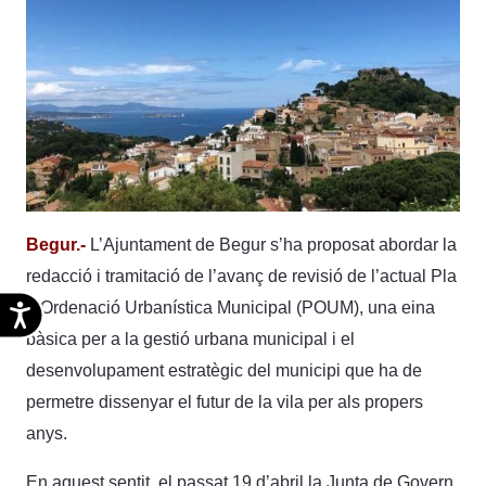
Begur.-
L’Ajuntament de Begur s’ha proposat abordar la
redacció i tramitació de l’avanç de revisió de l’actual Pla
d’Ordenació Urbanística Municipal (POUM), una eina
Accesibilidad
bàsica per a la gestió urbana municipal i el
desenvolupament estratègic del municipi que ha de
permetre dissenyar el futur de la vila per als propers
anys.
En aquest sentit, el passat 19 d’abril la Junta de Govern