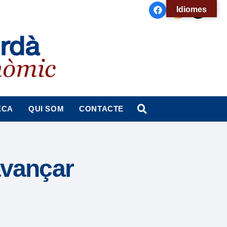
Idiomes
ECA
QUI SOM
CONTACTE
avançar