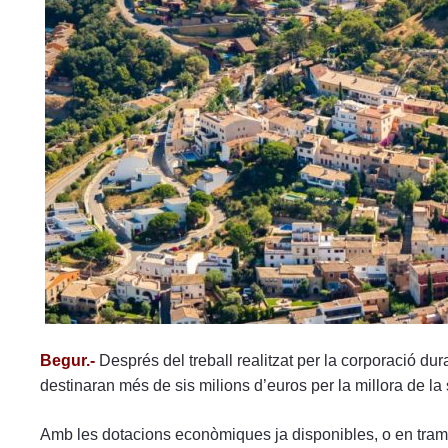
menú
de
accesibilidad.
Begur.-
Després del treball realitzat per la corporació du
destinaran més de sis milions d’euros per la millora de la so
Amb les dotacions econòmiques ja disponibles, o en tramit