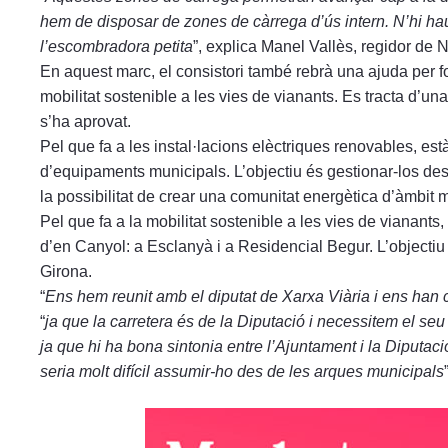
hem de disposar de zones de càrrega d’ús intern. N’hi haurà
l’escombradora petita
”, explica Manel Vallès, regidor de
En aquest marc, el consistori també rebrà una ajuda per fo
mobilitat sostenible a les vies de vianants. Es tracta d’una
s’ha aprovat.
Pel que fa a les instal·lacions elèctriques renovables, est
d’equipaments municipals. L’objectiu és gestionar-los des d
la possibilitat de crear una comunitat energètica d’àmbit 
Pel que fa a la mobilitat sostenible a les vies de vianant
d’en Canyol: a Esclanyà i a Residencial Begur. L’objectiu 
Girona.
“
Ens hem reunit amb el diputat de Xarxa Viària i ens han co
“
ja que la carretera és de la Diputació i necessitem el seu 
ja que hi ha bona sintonia entre l’Ajuntament i la Diputació
seria molt difícil assumir-ho des de les arques municipals