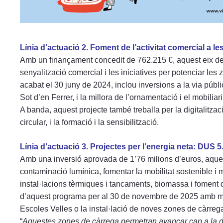
Línia d’actuació 2. Foment de l’activitat comercial a le
Amb un finançament concedit de 762.215 €, aquest eix de tr
senyalització comercial i les iniciatives per potenciar les 
acabat el 30 juny de 2024, inclou inversions a la via púb
Sot d’en Ferrer, i la millora de l’ornamentació i el mobiliari
A banda, aquest projecte també treballa per la digitalitzaci
circular, i la formació i la sensibilització.
Línia d’actuació 3. Projectes per l’energia neta: DUS 5
Amb una inversió aprovada de 1’76 milions d’euros, aquest
contaminació lumínica, fomentar la mobilitat sostenible i 
instal·lacions tèrmiques i tancaments, biomassa i foment de
d’aquest programa per al 30 de novembre de 2025 amb mill
Escoles Velles o la instal·lació de noves zones de càrreg
“
Aquestes zones de càrrega permetran avançar cap a la des