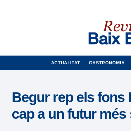
Nota:
este
sitio
web
incluye
un
sistema
de
accesibilidad.
ACTUALITAT
GASTRONOMIA
Presione
Control-
F11
para
Begur rep els fons
ajustar
el
cap a un futur més 
sitio
web
a