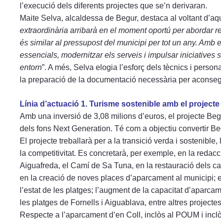
l’execució dels diferents projectes que se’n derivaran.
Maite Selva, alcaldessa de Begur, destaca al voltant d’a
extraordinària arribarà en el moment oportú per abordar r
és similar al pressupost del municipi per tot un any. Amb 
essencials, modernitzar els serveis i impulsar iniciatives 
entorn
”. A més, Selva elogia l’esforç dels tècnics i person
la preparació de la documentació necessària per aconse
Línia d’actuació 1. Turisme sostenible amb el project
Amb una inversió de 3,08 milions d’euros, el projecte Be
dels fons Next Generation. Té com a objectiu convertir Begu
El projecte treballarà per a la transició verda i sostenible, l
la competitivitat. Es concretarà, per exemple, en la redacc
Aiguafreda, el Camí de Sa Tuna, en la restauració dels ca
en la creació de noves places d’aparcament al municipi; e
l’estat de les platges; l’augment de la capacitat d’aparcam
les platges de Fornells i Aiguablava, entre altres projectes
Respecte a l’aparcament d’en Coll, inclòs al POUM i inclò