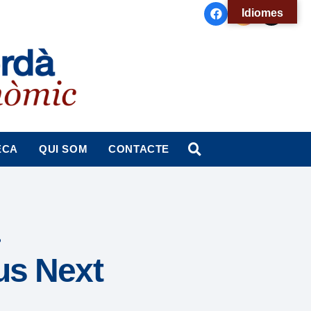
Idiomes
ECA
QUI SOM
CONTACTE
us Next