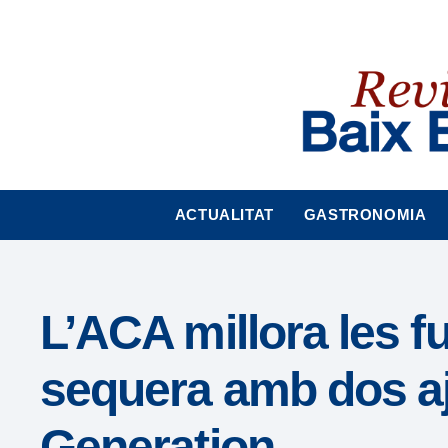
Nota:
este
sitio
web
incluye
un
sistema
de
accesibilidad.
ACTUALITAT
GASTRONOMIA
Presione
Control-
F11
para
L’ACA millora les fu
ajustar
el
sequera amb dos aj
sitio
web
Generation
a