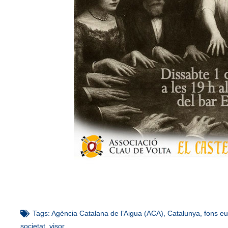
Tags:
Agència Catalana de l’Aigua (ACA)
,
Catalunya
,
fons e
societat
,
visor