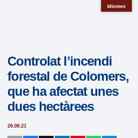
Nota:
Idiomes
este
sitio
web
incluye
un
Controlat l’incendi
sistema
de
forestal de Colomers,
accesibilidad.
que ha afectat unes
dues hectàrees
26.06.21