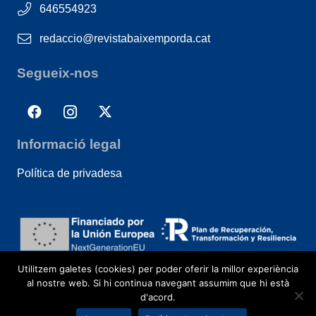
646554923
redaccio@revistabaixemporda.cat
Segueix-nos
Informació legal
Política de privadesa
Utilitzem galetes (cookies) per poder oferir la millor experiència
al nostre web. Si hi continua navegant assumim que hi està
d'acord.