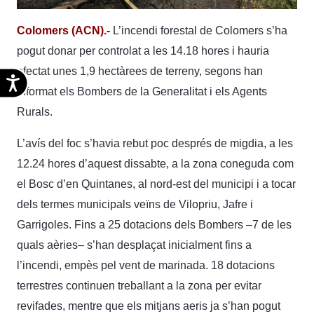
Colomers (ACN).-
L’incendi forestal de Colomers s’ha
pogut donar per controlat a les 14.18 hores i hauria
afectat unes 1,9 hectàrees de terreny, segons han
Accesibilidad
informat els Bombers de la Generalitat i els Agents
Rurals.
L’avís del foc s’havia rebut poc després de migdia, a les
12.24 hores d’aquest dissabte, a la zona coneguda com
el Bosc d’en Quintanes, al nord-est del municipi i a tocar
dels termes municipals veïns de Vilopriu, Jafre i
Garrigoles. Fins a 25 dotacions dels Bombers –7 de les
quals aèries– s’han desplaçat inicialment fins a
l’incendi, empès pel vent de marinada. 18 dotacions
terrestres continuen treballant a la zona per evitar
revifades, mentre que els mitjans aeris ja s’han pogut