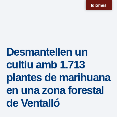
Nota:
Idiomes
este
sitio
web
incluye
un
Desmantellen un
sistema
de
cultiu amb 1.713
accesibilidad.
plantes de marihuana
en una zona forestal
de Ventalló