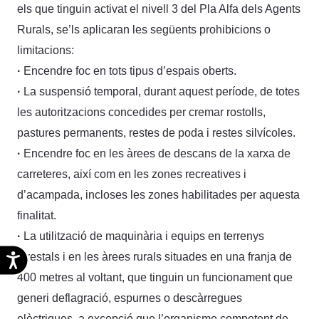
els que tinguin activat el nivell 3 del Pla Alfa dels Agents
Rurals, se’ls aplicaran les següents prohibicions o
limitacions:
·
Encendre foc en tots tipus d’espais oberts.
·
La suspensió temporal, durant aquest període, de totes
les autoritzacions concedides per cremar rostolls,
pastures permanents, restes de poda i restes silvícoles.
·
Encendre foc en les àrees de descans de la xarxa de
carreteres, així com en les zones recreatives i
d’acampada, incloses les zones habilitades per aquesta
finalitat.
·
La utilització de maquinària i equips en terrenys
Accesibilidad
forestals i en les àrees rurals situades en una franja de
400 metres al voltant, que tinguin un funcionament que
generi deflagració, espurnes o descàrregues
elèctriques, a excepció que l’organisme competent de