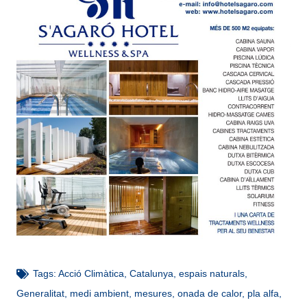
Tags:
Acció Climàtica
,
Catalunya
,
espais naturals
,
Generalitat
,
medi ambient
,
mesures
,
onada de calor
,
pla alfa
,