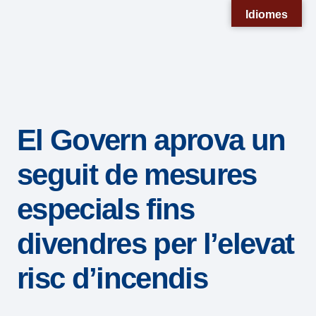
Nota:
Idiomes
este
sitio
web
incluye
un
El Govern aprova un
sistema
de
seguit de mesures
accesibilidad.
especials fins
divendres per l’elevat
risc d’incendis