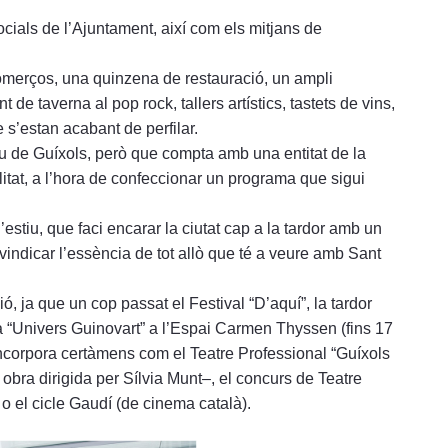
socials de l’Ajuntament, així com els mitjans de
omerços, una quinzena de restauració, un ampli
 de taverna al pop rock, tallers artístics, tastets de vins,
 s’estan acabant de perfilar.
iu de Guíxols, però que compta amb una entitat de la
itat, a l’hora de confeccionar un programa que sigui
estiu, que faci encarar la ciutat cap a la tardor amb un
ivindicar l’essència de tot allò que té a veure amb Sant
, ja que un cop passat el Festival “D’aquí”, la tardor
 “Univers Guinovart” a l’Espai Carmen Thyssen (fins 17
 incorpora certàmens com el Teatre Professional “Guíxols
bra dirigida per Sílvia Munt–, el concurs de Teatre
o el cicle Gaudí (de cinema català).