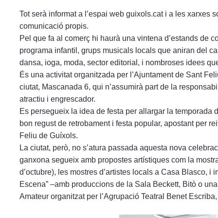
Tot serà informat a l’espai web guixols.cat i a les xarxes 
comunicació propis.
Pel que fa al comerç hi haurà una vintena d’estands de c
programa infantil, grups musicals locals que aniran del cant
dansa, ioga, moda, sector editorial, i nombroses idees que
És una activitat organitzada per l’Ajuntament de Sant Fel
ciutat, Mascanada 6, qui n’assumirà part de la responsabil
atractiu i engrescador.
Es persegueix la idea de festa per allargar la temporada d’
bon regust de retrobament i festa popular, apostant per re
Feliu de Guíxols.
La ciutat, però, no s’atura passada aquesta nova celebració
ganxona segueix amb propostes artístiques com la mostra
d’octubre), les mostres d’artistes locals a Casa Blasco, i
Escena” –amb produccions de la Sala Beckett, Bitò o una o
Amateur organitzat per l’Agrupació Teatral Benet Escriba, 