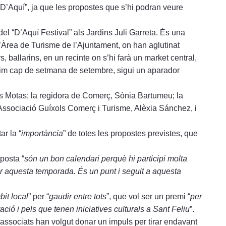
“D’Aquí”, ja que les propostes que s’hi podran veure
del “D’Aquí Festival” als Jardins Juli Garreta. És una
Àrea de Turisme de l’Ajuntament, on han aglutinat
, ballarins, en un recinte on s’hi farà un market central,
’últim cap de setmana de setembre, sigui un aparador
rles Motas; la regidora de Comerç, Sònia Bartumeu; la
’Associació Guíxols Comerç i Turisme, Alèxia Sánchez, i
r la “
importància
” de totes les propostes previstes, que
posta “
són un bon calendari perquè hi participi molta
r aquesta temporada. És un punt i seguit a aquesta
bit local
” per “
gaudir entre tots
”, que vol ser un premi “
per
ació i pels que tenen iniciatives culturals a Sant Feliu
”.
 associats han volgut donar un impuls per tirar endavant