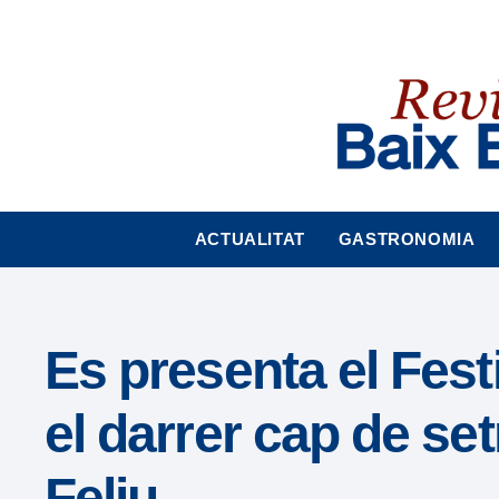
Nota:
este
sitio
web
incluye
un
sistema
de
accesibilidad.
ACTUALITAT
GASTRONOMIA
Presione
Control-
F11
para
Es presenta el Fest
ajustar
el
el darrer cap de s
sitio
web
Feliu
a