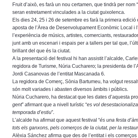
Fruit d’això, es farà un nou certamen, que tindrà per nom 
seran estretament vinculades a la ciutat guixolenca.
Els dies 24, 25 i 26 de setembre es farà la primera edició 
aposta de l’Àrea de Desenvolupament Econòmic Local i l’
l’experiència de músics, artistes, comerciants, restauradors
junt amb un escenari i espais per a tallers per tal que, l
brillant del que és la ciutat.
A la presentació del festival hi han assistit l’alcalde, Ca
regidora de Turisme, Núria Cucharero; la presidenta de l
Jordi Casanovas de l’entitat Mascanada 6.
La regidora de Comerç, Sònia Bartumeu, ha volgut ressalta
són molt variades i abasten diversos àmbits i públics.
Núria Cucharero, ha destacat que les dates d’aquesta pro
gent
” afirmant que a nivell turístic “
es vol desestacionaliza
temporada d’estiu
”.
L’alcalde ha afirmat que aquest festival “
és una festa d’àm
tots els ganxons, pels comerços de la ciutat, per la restaur
Alèxia Sánchez afirma que des de l’entitat i els comerços