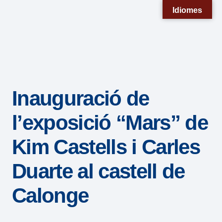
Nota:
Idiomes
este
sitio
web
incluye
un
Inauguració de
sistema
de
l’exposició “Mars” de
accesibilidad.
Kim Castells i Carles
Duarte al castell de
Calonge