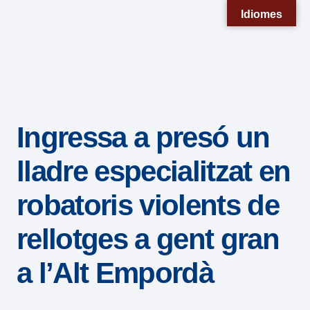
Nota:
Idiomes
este
sitio
web
incluye
un
Ingressa a presó un
sistema
de
lladre especialitzat en
accesibilidad.
robatoris violents de
rellotges a gent gran
a l’Alt Empordà