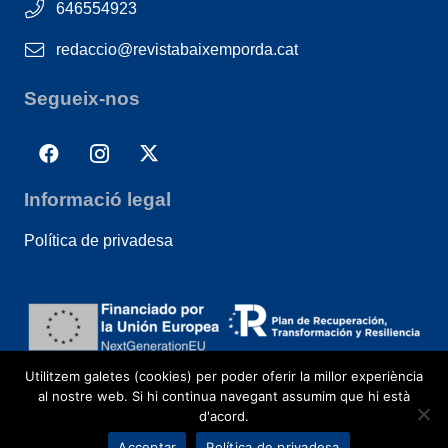
646554923
redaccio@revistabaixemporda.cat
Segueix-nos
Informació legal
Política de privadesa
Utilitzem galetes (cookies) per poder oferir la millor experiència
al nostre web. Si hi continua navegant assumim que hi està
d'acord.
Acceptar
Política de privadesa