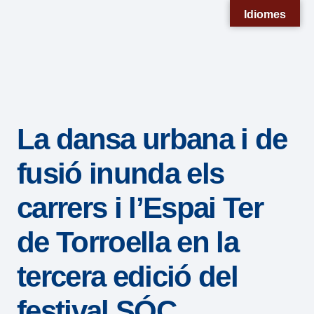
Nota:
Idiomes
este
sitio
web
incluye
un
La dansa urbana i de
sistema
de
fusió inunda els
accesibilidad.
carrers i l’Espai Ter
de Torroella en la
tercera edició del
festival SÓC