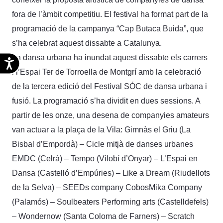
fora de l’àmbit competitiu. El festival ha format part de la
programació de la campanya “Cap Butaca Buida”, que
s’ha celebrat aquest dissabte a Catalunya.
La dansa urbana ha inundat aquest dissabte els carrers
Accesibilidad
i l’Espai Ter de Torroella de Montgrí amb la celebració
de la tercera edició del Festival SÓC de dansa urbana i
fusió. La programació s’ha dividit en dues sessions. A
partir de les onze, una desena de companyies amateurs
van actuar a la plaça de la Vila: Gimnàs el Griu (La
Bisbal d’Empordà) – Cicle mitjà de danses urbanes
EMDC (Celrà) – Tempo (Vilobí d’Onyar) – L’Espai en
Dansa (Castelló d’Empúries) – Like a Dream (Riudellots
de la Selva) – SEEDs company CobosMika Company
(Palamós) – Soulbeaters Performing arts (Castelldefels)
– Wondernow (Santa Coloma de Farners) – Scratch