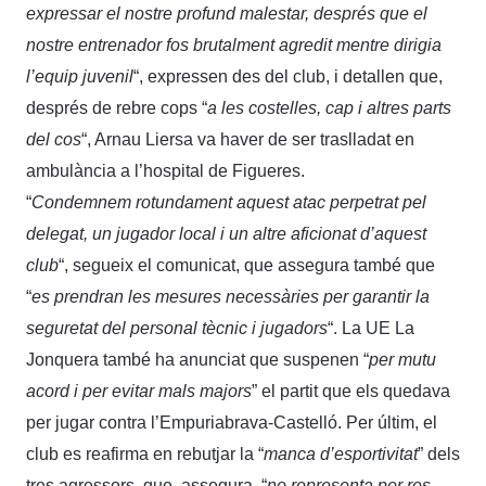
expressar el nostre profund malestar, després que el
nostre entrenador fos brutalment agredit mentre dirigia
l’equip juvenil
“, expressen des del club, i detallen que,
després de rebre cops “
a les costelles, cap i altres parts
del cos
“, Arnau Liersa va haver de ser traslladat en
ambulància a l’hospital de Figueres.
“
Condemnem rotundament aquest atac perpetrat pel
delegat, un jugador local i un altre aficionat d’aquest
club
“, segueix el comunicat, que assegura també que
“
es prendran les mesures necessàries per garantir la
seguretat del personal tècnic i jugadors
“. La UE La
Jonquera també ha anunciat que suspenen “
per mutu
acord i per evitar mals majors
” el partit que els quedava
per jugar contra l’Empuriabrava-Castelló. Per últim, el
club es reafirma en rebutjar la “
manca d’esportivitat
” dels
tres agressors, que, assegura, “
no representa per res