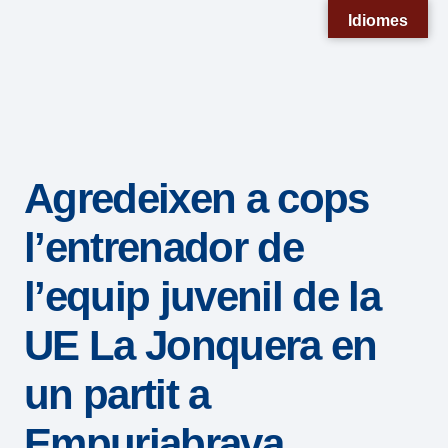
Nota:
Idiomes
este
sitio
web
incluye
un
Agredeixen a cops
sistema
de
l’entrenador de
accesibilidad.
l’equip juvenil de la
UE La Jonquera en
un partit a
Empuriabrava