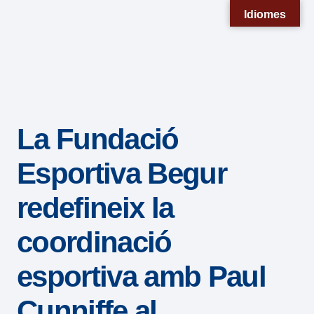
Nota:
Idiomes
este
sitio
web
incluye
un
La Fundació
sistema
de
Esportiva Begur
accesibilidad.
redefineix la
coordinació
esportiva amb Paul
Cunniffe al