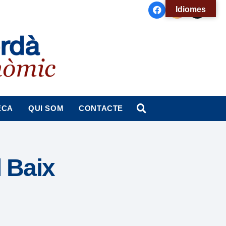
Idiomes
ECA
QUI SOM
CONTACTE
l Baix