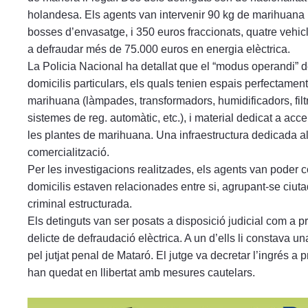
holandesa. Els agents van intervenir 90 kg de marihuana 
bosses d’envasatge, i 350 euros fraccionats, quatre vehicl
a defraudar més de 75.000 euros en energia elèctrica.
La Policia Nacional ha detallat que el “modus operandi” del
domicilis particulars, els quals tenien espais perfectament
marihuana (làmpades, transformadors, humidificadors, filtre
sistemes de reg. automàtic, etc.), i material dedicat a ac
les plantes de marihuana. Una infraestructura dedicada al
comercialització.
Per les investigacions realitzades, els agents van poder 
domicilis estaven relacionades entre si, agrupant-se ciuta
criminal estructurada.
Els detinguts van ser posats a disposició judicial com a pr
delicte de defraudació elèctrica. A un d’ells li constava u
pel jutjat penal de Mataró. El jutge va decretar l’ingrés a p
han quedat en llibertat amb mesures cautelars.