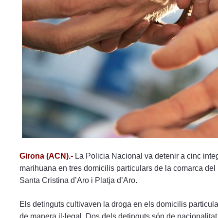
menú
de
accesibilidad.
Girona (ACN).-
La Policia Nacional va detenir a cinc integ
marihuana en tres domicilis particulars de la comarca de
Santa Cristina d’Aro i Platja d’Aro.
Els detinguts cultivaven la droga en els domicilis particul
de manera il·legal. Dos dels detinguts són de nacionalitat 