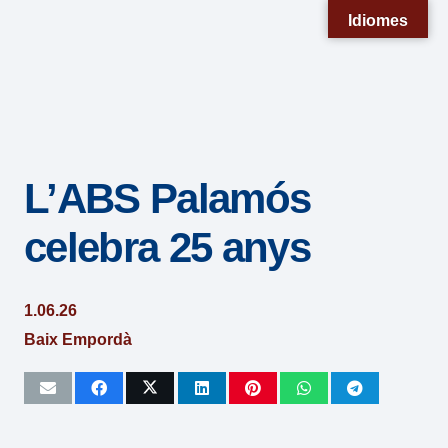
Nota:
Idiomes
este
sitio
web
incluye
un
L’ABS Palamós
sistema
de
celebra 25 anys
accesibilidad.
1.06.26
Baix Empordà