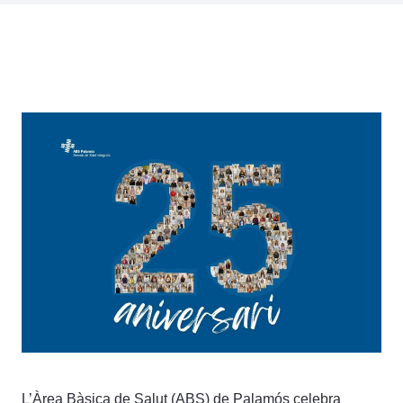
L’Àrea Bàsica de Salut (ABS) de Palamós celebra