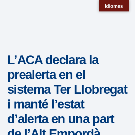
Nota:
Idiomes
este
sitio
web
incluye
un
L’ACA declara la
sistema
de
prealerta en el
accesibilidad.
sistema Ter Llobregat
i manté l’estat
d’alerta en una part
de l’Alt Empordà