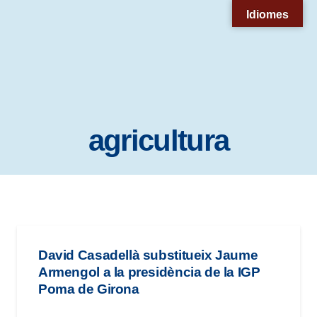
Nota:
Idiomes
este
sitio
web
incluye
un
agricultura
sistema
de
accesibilidad.
David Casadellà substitueix Jaume
Armengol a la presidència de la IGP
Poma de Girona