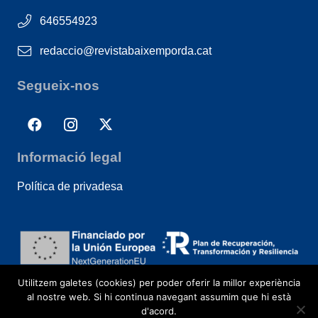
646554923
redaccio@revistabaixemporda.cat
Segueix-nos
Informació legal
Política de privadesa
Utilitzem galetes (cookies) per poder oferir la millor experiència
al nostre web. Si hi continua navegant assumim que hi està
d'acord.