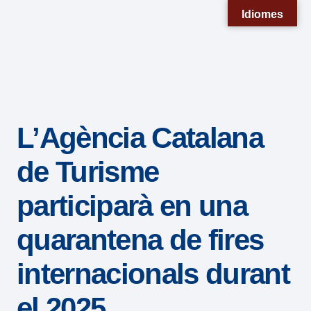
Nota:
Idiomes
este
sitio
web
incluye
un
L’Agència Catalana
sistema
de
de Turisme
accesibilidad.
participarà en una
quarantena de fires
internacionals durant
el 2025