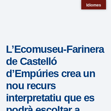
Nota:
Idiomes
este
sitio
web
incluye
un
L’Ecomuseu-Farinera
sistema
de
de Castelló
accesibilidad.
d’Empúries crea un
nou recurs
interpretatiu que es
podrà escoltar a