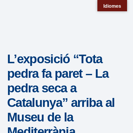
Nota:
Idiomes
este
sitio
web
incluye
un
L’exposició “Tota
sistema
de
pedra fa paret – La
accesibilidad.
pedra seca a
Catalunya” arriba al
Museu de la
Mediterrània