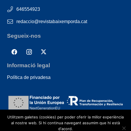
646554923
redaccio@revistabaixemporda.cat
Segueix-nos
Informació legal
Política de privadesa
Utilitzem galetes (cookies) per poder oferir la millor experiència
al nostre web. Si hi continua navegant assumim que hi està
d'acord.