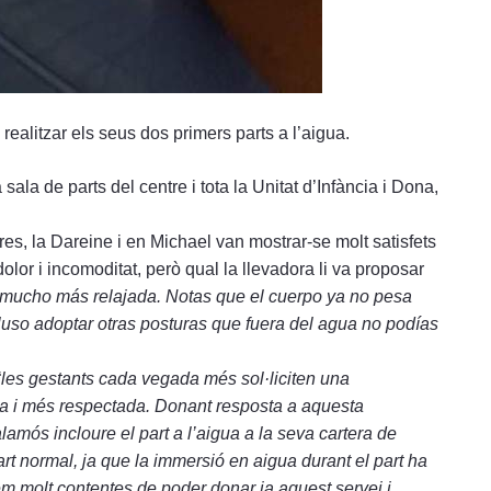
alitzar els seus dos primers parts a l’aigua.
 sala de parts del centre i tota la Unitat d’Infància i Dona,
res, la Dareine i en Michael van mostrar-se molt satisfets
dolor i incomoditat, però qual la llevadora li va proposar
 mucho más relajada. Notas que el cuerpo ya no pesa
luso adoptar otras posturas que fuera del agua no podías
“
les gestants cada vegada més sol·liciten una
a i més respectada. Donant resposta a aquesta
lamós incloure el part a l’aigua a la seva cartera de
 part normal, ja que la immersió en aigua durant el part ha
em molt contentes de poder donar ja aquest servei i