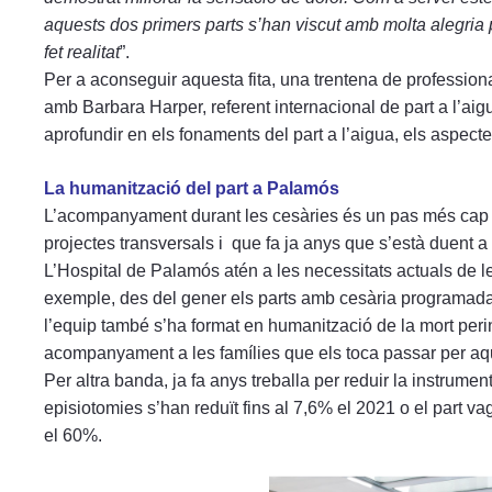
aquests dos primers parts s’han viscut amb molta alegria p
fet realitat
”.
Per a aconseguir aquesta fita, una trentena de profession
amb Barbara Harper, referent internacional de part a l’aigu
aprofundir en els fonaments del part a l’aigua, els aspectes
La humanització del part a Palamós
L’acompanyament durant les cesàries és un pas més cap 
projectes transversals i que fa ja anys que s’està duent a 
L’Hospital de Palamós atén a les necessitats actuals de 
exemple, des del gener els parts amb cesària programad
l’equip també s’ha format en humanització de la mort perinat
acompanyament a les famílies que els toca passar per aq
Per altra banda, ja fa anys treballa per reduir la instrumen
episiotomies s’han reduït fins al 7,6% el 2021 o el part va
el 60%.