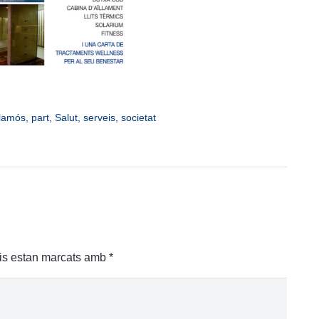
lamós
,
part
,
Salut
,
serveis
,
societat
is estan marcats amb
*