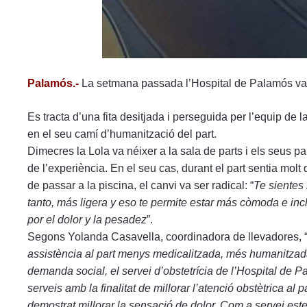
Palamós.-
La setmana passada l’Hospital de Palamós va re
Es tracta d’una fita desitjada i perseguida per l’equip de la
en el seu camí d’humanització del part.
Dimecres la Lola va néixer a la sala de parts i els seus pa
de l’experiència. En el seu cas, durant el part sentia molt 
de passar a la piscina, el canvi va ser radical: “
Te sientes
tanto, más ligera y eso te permite estar más còmoda e inc
por el dolor y la pesadez
”.
Segons Yolanda Casavella, coordinadora de llevadores, 
assistència al part menys medicalitzada, més humanitzad
demanda social, el servei d’obstetrícia de l’Hospital de Pa
serveis amb la finalitat de millorar l’atenció obstètrica al
demostrat millorar la sensació de dolor. Com a servei est