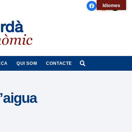
Idiomes
ECA
QUI SOM
CONTACTE
l’aigua