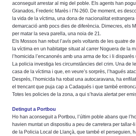
aconseguit arrestar al mig del poble. Els agents han pogu
Granados, Frederic Marès i l’N-260. De moment, es desc
la vida de la víctima, una dona de nacionalitat estrangera
demarcació amb pocs dies de diferència. Dimecres, els
per matar la seva parella, una noia de 21.
Els Mossos han rebut l’avís pels voltants de les quatre de 
la víctima en un habitatge situat al carrer Noguera de l
l’homicida l’encanonés amb una arma de foc i li disparés u
La policia investiga les circumstàncies del crim. Una de l
casa de la víctima i que, en veure’s sorprès, l’hagués ata
Després, l’homicida ha robat una autocaravana, ha enfilat 
el trencant que puja cap a Cadaqués i que també entronca 
Totes les policies de la zona, a qui s’havia alertat per emis
Detingut a Portbou
Ho han aconseguit a Portbou, l’últim poble abans que l’ho
havien muntat un dispositiu a peu de carretera per tallar-li
de la Policia Local de Llançà, que també el perseguien, ha