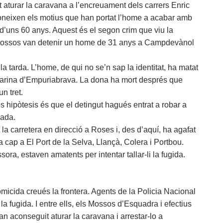
t aturar la caravana a l’encreuament dels carrers Enric
oneixen els motius que han portat l’home a acabar amb
 d’uns 60 anys. Aquest és el segon crim que viu la
 Mossos van detenir un home de 31 anys a Campdevànol
la tarda. L’home, de qui no se’n sap la identitat, ha matat
a marina d’Empuriabrava. La dona ha mort després que
n tret.
es hipòtesis és que el detingut hagués entrat a robar a
cada.
la carretera en direcció a Roses i, des d’aquí, ha agafat
cap a El Port de la Selva, Llançà, Colera i Portbou.
sora, estaven amatents per intentar tallar-li la fugida.
micida creués la frontera. Agents de la Policia Nacional
 la fugida. I entre ells, els Mossos d’Esquadra i efectius
n aconseguit aturar la caravana i arrestar-lo a