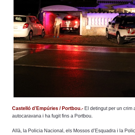
menú
de
accesibilidad.
Castelló d’Empúries / Portbou.-
El detingut per un crim 
autocaravana i ha fugit fins a Portbou.
Allà, la Policia Nacional, els Mossos d’Esquadra i la Polic