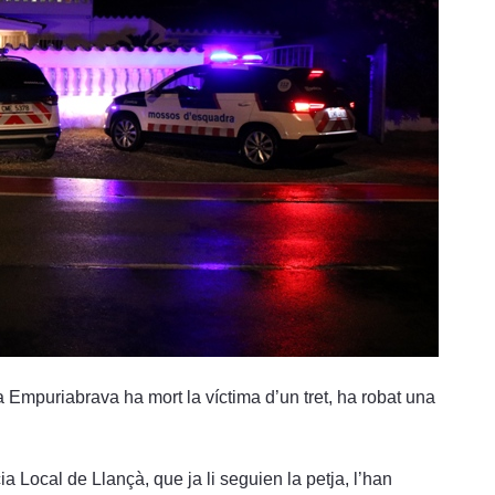
a Empuriabrava ha mort la víctima d’un tret, ha robat una
ia Local de Llançà, que ja li seguien la petja, l’han