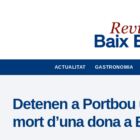
Nota:
este
sitio
web
incluye
un
sistema
de
accesibilidad.
ACTUALITAT
GASTRONOMIA
Presione
Control-
F11
para
Detenen a Portbou 
ajustar
el
mort d’una dona a
sitio
web
a