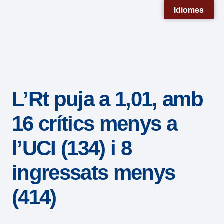
Nota:
Idiomes
este
sitio
web
incluye
un
L’Rt puja a 1,01, amb
sistema
de
16 crítics menys a
accesibilidad.
l’UCI (134) i 8
ingressats menys
(414)