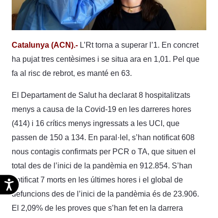
Catalunya (ACN).-
L’Rt torna a superar l’1. En concret
ha pujat tres centèsimes i se situa ara en 1,01. Pel que
fa al risc de rebrot, es manté en 63.
El Departament de Salut ha declarat 8 hospitalitzats
menys a causa de la Covid-19 en les darreres hores
(414) i 16 crítics menys ingressats a les UCI, que
passen de 150 a 134. En paral·lel, s’han notificat 608
nous contagis confirmats per PCR o TA, que situen el
total des de l’inici de la pandèmia en 912.854. S’han
notificat 7 morts en les últimes hores i el global de
Accesibilidad
defuncions des de l’inici de la pandèmia és de 23.906.
El 2,09% de les proves que s’han fet en la darrera