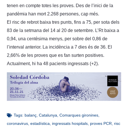
tenen en compte totes les proves. Des de l’inici de la
pandèmia han mort 2.268 persones, cap més.
El risc de rebrot baixa tres punts, fins a 75, per sota dels
83 de la setmana del 14 al 20 de setembre. L’Rt baixa a
0,94, una centèsima menys, per sobre del 0,86 de
l’interval anterior. La incidència a 7 dies és de 36. El
2,66% de les proves que es fan surten positives.
Actualment, hi ha 48 pacients ingressats (+2).
Tags:
balanç
,
Catalunya
,
Comarques gironines
,
coronavirus
,
estadística
,
ingressats hospitals
,
proves PCR
,
risc