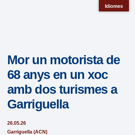
Nota:
Idiomes
este
sitio
web
incluye
un
Mor un motorista de
sistema
de
68 anys en un xoc
accesibilidad.
amb dos turismes a
Garriguella
26.05.26
Garriguella (ACN)