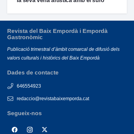
la seva vena artística amb el suro
Revista del Baix Empordà i Empordà
Gastronòmic
Publicació trimestral d’àmbit comarcal de difusió dels
valors culturals i històrics del Baix Empordà
Dades de contacte
646554923
redaccio@revistabaixemporda.cat
Segueix-nos