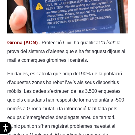
Girona (ACN).-
Protecció Civil ha qualificat “
d’èxit
” la
prova del sistema d’alertes que s’ha fet aquest dijous al
matí a comarques gironines i centrals.
En dades, es calcula que prop del 90% de la població
d’aquestes zones ha rebut l’avís als seus dispositius
mòbils. Les dades s’extreuen de les 3.500 enquestes
que els ciutadans han respost de forma voluntària -500
només a Girona ciutat- i la informació facilitada pels
equips d’emergències desplegats arreu de territori.
L’únic punt on s’han registrat problemes ha estat al
Accesibilidad
recinte de Montserrat. El subdirector general de