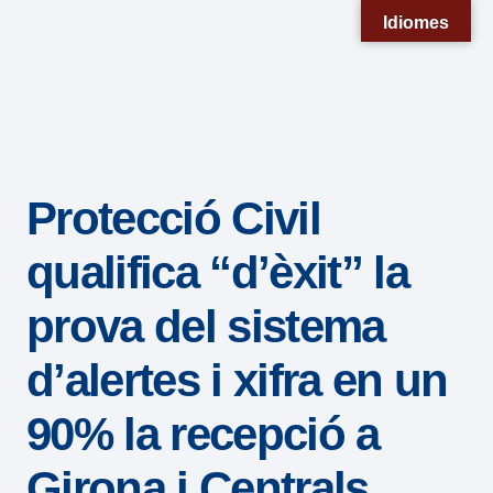
Nota:
Idiomes
este
sitio
web
incluye
un
Protecció Civil
sistema
de
qualifica “d’èxit” la
accesibilidad.
prova del sistema
d’alertes i xifra en un
90% la recepció a
Girona i Centrals