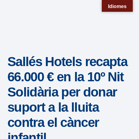
Nota:
Idiomes
este
sitio
web
incluye
un
Sallés Hotels recapta
sistema
de
66.000 € en la 10º Nit
accesibilidad.
Solidària per donar
suport a la lluita
contra el càncer
infantil