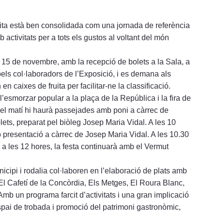
cita està ben consolidada com una jornada de referència
b activitats per a tots els gustos al voltant del món
te 15 de novembre, amb la recepció de bolets a la Sala, a
 pels col·laboradors de l’Exposició, i es demana als
 en caixes de fruita per facilitar-ne la classificació.
esmorzar popular a la plaça de la República i la fira de
t el matí hi haurà passejades amb poni a càrrec de
olets, preparat pel biòleg Josep Maria Vidal. A les 10
b presentació a càrrec de Josep Maria Vidal. A les 10.30
i a les 12 hores, la festa continuarà amb el Vermut
cipi i rodalia col·laboren en l’elaboració de plats amb
 El Cafetí de la Concòrdia, Els Metges, El Roura Blanc,
mb un programa farcit d’activitats i una gran implicació
 espai de trobada i promoció del patrimoni gastronòmic,