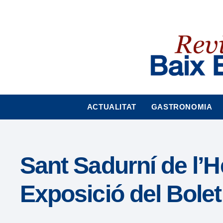
Nota:
este
sitio
web
incluye
un
sistema
de
accesibilidad.
ACTUALITAT
GASTRONOMIA
Presione
Control-
F11
para
Sant Sadurní de l’H
ajustar
el
Exposició del Bole
sitio
web
a