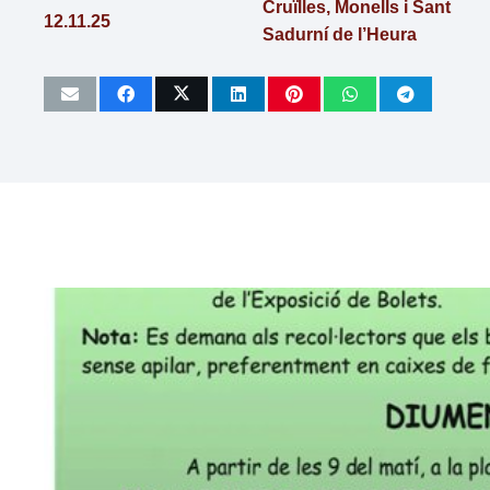
Cruïlles, Monells i Sant
las
12.11.25
Sadurní de l’Heura
personas
con
discapacidad
visual
que
están
usando
un
lector
de
pantalla;
Presione
Control-
F10
para
abrir
un