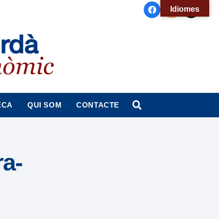
Idiomes
ECA
QUI SOM
CONTACTE
ra-