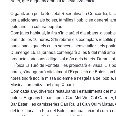
Bolet, que enguany arriba a la seva 22a edició.
Organitzada per la Societat Recreativa La Concòrdia, la 
per a aficionats als bolets, famílies i públic en general, am
boletaire i la cultura popular.
Com ja és habitual, la fira s’iniciarà el dia abans, dissab
partir de les 16 hores. S’hi rebran els exemplars recollits
participants que els cullin sencers, sense tallar, i els portin
Diumenge 16, la jornada començarà a les 9 del matí amb l’
productes artesans o lligats al món dels bolets. Durant to
l’Hípica El Turó de Fonteta, i es projectarà el visual Els b
hores, s’inaugurarà oficialment l’Exposició de Bolets, am
hores tindrà lloc la missa solemne a l’església del poble, 
Musical, amenitzat pel grup Xibarri.
Com cada any, diversos restaurants i establiments del muni
bolets. Enguany hi participen: Can Met Viu, Cal Carreter,
Bar Ester i les carnisseries Can Raliu i Can Quim Matas. A
del teixit local, la Fira del Bolet continua creixent com a