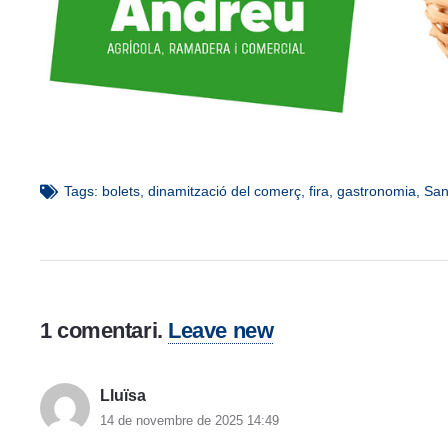
Tags:
bolets
,
dinamització del comerç
,
fira
,
gastronomia
,
San
1
comentari
.
Leave new
Lluïsa
14 de novembre de 2025 14:49