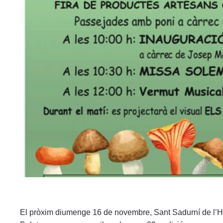
menú
de
accesibilidad.
El pròxim diumenge 16 de novembre, Sant Sadurní de l’Heu