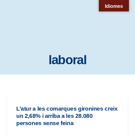
Nota:
Idiomes
este
sitio
web
incluye
un
laboral
sistema
de
accesibilidad.
L’atur a les comarques gironines creix
un 2,68% i arriba a les 28.080
persones sense feina