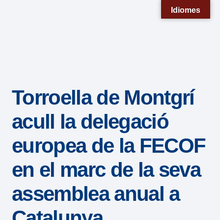
Nota:
Idiomes
este
sitio
web
incluye
un
Torroella de Montgrí
sistema
de
acull la delegació
accesibilidad.
europea de la FECOF
en el marc de la seva
assemblea anual a
Catalunya